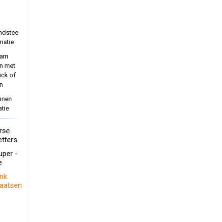
ndstee
matie
aam
n met
ick of
n
nnen
tie
erse
etters
uper -
e
ink
laatsen