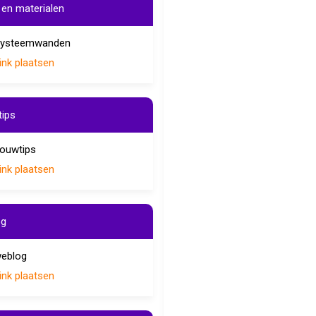
en materialen
ysteemwanden
ink plaatsen
ips
ouwtips
ink plaatsen
og
eblog
ink plaatsen