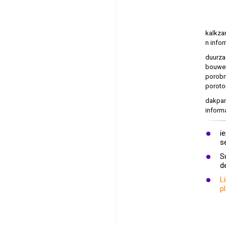
kalkza
n infor
duurz
bouwe
porobr
poroto
dakpa
informa
i
s
S
d
L
p