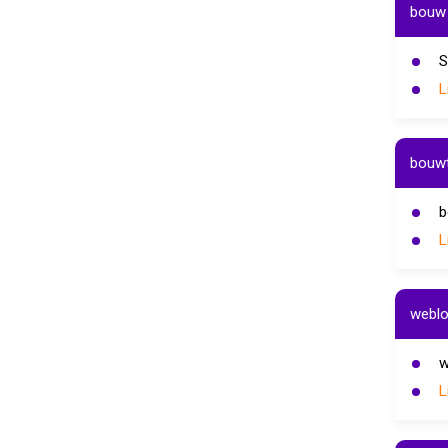
bouw 
S
L
bouwt
b
L
webl
w
L