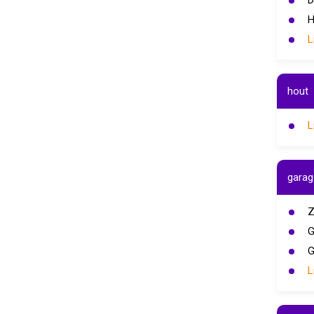
D
H
L
hout
L
garag
Z
G
G
L