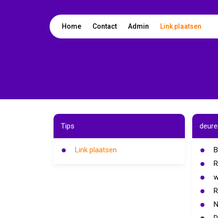
Home
Contact
Admin
Link plaatsen
Tips
deure
Link plaatsen
R
w
R
N