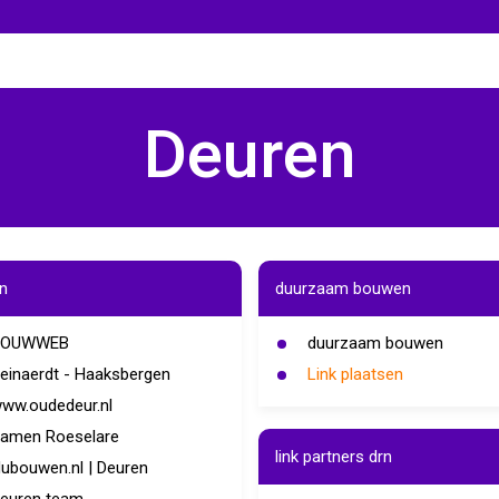
Deuren
n
duurzaam bouwen
BOUWWEB
duurzaam bouwen
einaerdt - Haaksbergen
Link plaatsen
ww.oudedeur.nl
amen Roeselare
link partners drn
ubouwen.nl | Deuren