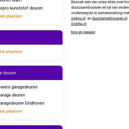
euren team
Bezoek een van onze sites over b
duurzaambouwen en tal van ander
epro kunststof deuren
onderwerpen.In samenwerking me
ink plaatsen
ooknu.nl
en
duurzamerbouwen.nl
OokNu.nl
tips en nieuws
ink plaatsen
e deuren
wiers garagedeuren
arage deuren
aragedeuren Eindhoven
ink plaatsen